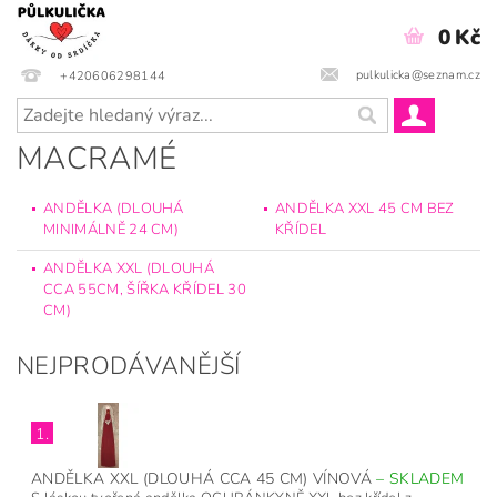
0 Kč
pulkulicka@seznam.cz
+420606298144
MACRAMÉ
ANDĚLKA (DLOUHÁ
ANDĚLKA XXL 45 CM BEZ
MINIMÁLNĚ 24 CM)
KŘÍDEL
ANDĚLKA XXL (DLOUHÁ
CCA 55CM, ŠÍŘKA KŘÍDEL 30
CM)
NEJPRODÁVANĚJŠÍ
1.
ANDĚLKA XXL (DLOUHÁ CCA 45 CM) VÍNOVÁ
–
SKLADEM