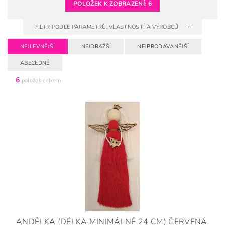
POLOŽEK K ZOBRAZENÍ:
6
FILTR PODLE PARAMETRŮ, VLASTNOSTÍ A VÝROBCŮ
NEJLEVNĚJŠÍ
NEJDRAŽŠÍ
NEJPRODÁVANĚJŠÍ
ABECEDNĚ
6
položek celkem
ANDĚLKA (DÉLKA MINIMÁLNĚ 24 CM) ČERVENÁ