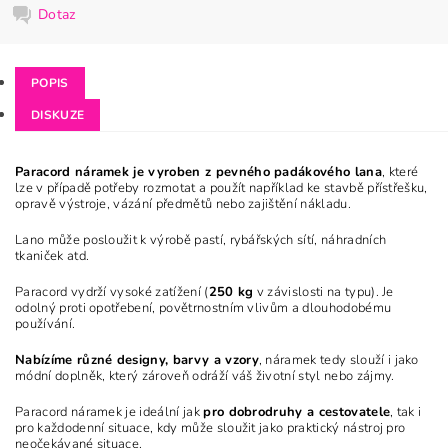
Dotaz
POPIS
DISKUZE
Paracord náramek je vyroben z pevného padákového lana
, které
lze v případě potřeby rozmotat a použít například ke stavbě přístřešku,
opravě výstroje, vázání předmětů nebo zajištění nákladu.
Lano může posloužit k výrobě pastí, rybářských sítí, náhradních
tkaniček atd.
Paracord vydrží vysoké zatížení (
250 kg
v závislosti na typu). Je
odolný proti opotřebení, povětrnostním vlivům a dlouhodobému
používání.
Nabízíme různé designy, barvy a vzory
, náramek tedy slouží i jako
módní doplněk, který zároveň odráží váš životní styl nebo zájmy.
Paracord náramek je ideální jak
pro dobrodruhy a cestovatele
, tak i
pro každodenní situace, kdy může sloužit jako praktický nástroj pro
neočekávané situace.