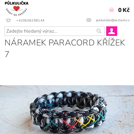
0 Kč
pulkulicka@seznam.cz
+420606298144
NÁRAMEK PARACORD KŘÍŽEK
7