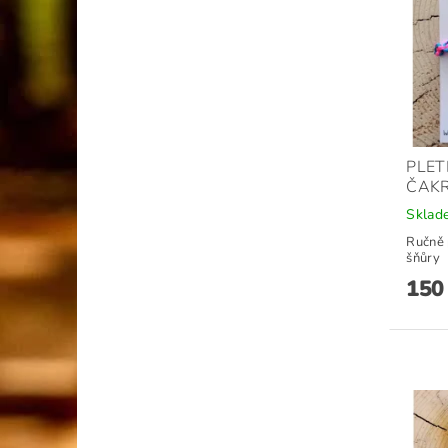
PLET
ČAK
Sklad
Ručně 
šňůry
150