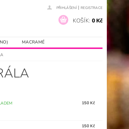
|
PŘIHLÁŠENÍ
REGISTRACE
KOŠÍK:
0 Kč
NO)
MACRAMÉ
LA
RÁLA
150 Kč
LADEM
150 Kč