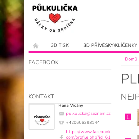
3D TISK
3D PŘÍVĚSKY/KLÍČENKY
KAMENNÝ OBCHOD
OBCHODNÍ PODM
Domů
FACEBOOK
PL
NEJ
KONTAKT
Hana Vicány
pulkulicka
@
seznam.cz
1.
+420606298144
https://www.facebook.
com/profile.php?id=61