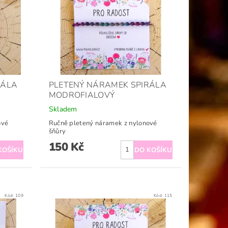
RÁLA
PLETENÝ NÁRAMEK SPIRÁLA
MODROFIALOVÝ
Skladem
ové
Ručně pletený náramek z nylonové
šňůry
150 Kč
Kód:
109
Kód:
115