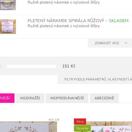
Ručně pletený náramek z nylonové šňůry
PLETENÝ NÁRAMEK SPIRÁLA RŮŽOVÝ
–
SKLADEM
Ručně pletený náramek z nylonové šňůry
ZOBRAZIT VÍCE
č
151
Kč
FILTR PODLE PARAMETRŮ, VLASTNOSTÍ 
NĚJŠÍ
NEJDRAŽŠÍ
NEJPRODÁVANĚJŠÍ
ABECEDNĚ
Kód:
118
Akce
Novinka