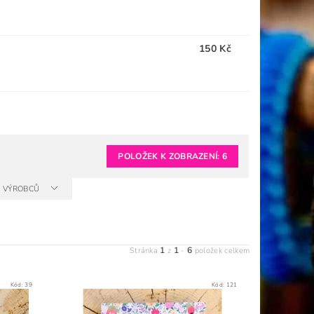
150 Kč
POLOŽEK K ZOBRAZENÍ:
6
A VÝROBCŮ
1
1
6
Stránka
z
-
položek celkem
Kód:
39
Kód:
121