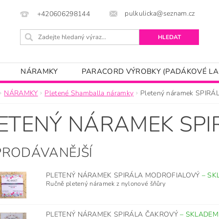
pulkulicka@seznam.cz
+420606298144
NÁRAMKY
PARACORD VÝROBKY (PADÁKOVÉ LA
ÍNKY
KONTAKTNÍ FORMULÁŘ
NÁRAMKY
Pletené Shamballa náramky
Pletený náramek SPIRÁ
ETENÝ NÁRAMEK SPI
PRODÁVANĚJŠÍ
PLETENÝ NÁRAMEK SPIRÁLA MODROFIALOVÝ
–
SK
Ručně pletený náramek z nylonové šňůry
PLETENÝ NÁRAMEK SPIRÁLA ČAKROVÝ
–
SKLADEM