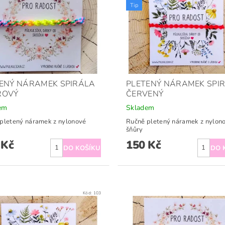
Tip
ENÝ NÁRAMEK SPIRÁLA
PLETENÝ NÁRAMEK SPI
ROVÝ
ČERVENÝ
em
Skladem
pletený náramek z nylonové
Ručně pletený náramek z nylon
šňůry
 Kč
150 Kč
Kód:
103