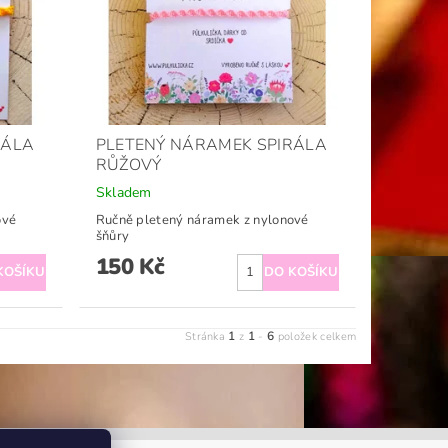
RÁLA
PLETENÝ NÁRAMEK SPIRÁLA
RŮŽOVÝ
Skladem
ové
Ručně pletený náramek z nylonové
šňůry
150 Kč
1
1
6
Stránka
z
-
položek celkem