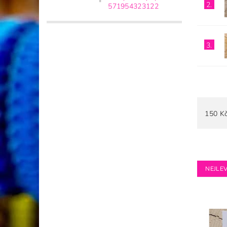
2.
571954323122
3.
150
K
NEJLEV