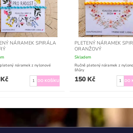
ENÝ NÁRAMEK SPIRÁLA
PLETENÝ NÁRAMEK SPI
RÝ
ORANŽOVÝ
em
Skladem
pletený náramek z nylonové
Ručně pletený náramek z nylon
šňůry
 Kč
150 Kč